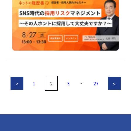
…
1
2
3
27
<
>