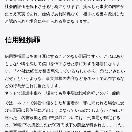
社会的評価を低下させる行為になります。摘示した事実の内容が
たとえ真実であれ、虚偽であれ関係なく、相手の名誉を毀損した
と認められた場合に科せられる刑になります。
信用毀損罪
信用毀損罪はあまり耳にすることのない刑罰ですが、これはあり
もしない噂を流して信用を低下させた事に対する処罰になりま
す。「○○社は経営が相当悪化しているらしいから、危ないみたい
だぞ」というような、事実無根の内容などをネットで流布するな
どの行為がこれに当たります。
ネットで誹謗中傷をし場合でも刑事罰は比較的軽いのが一般的
では、ネットで誹謗中傷をした加害者が、罪に問われる場合に受
ける刑罰は具体的にどのようになっているのでしょうか？先ほど
述べた、名誉毀損と信用毀損罪については、刑事罰が確定する
と、3年以下の懲役または50万円以下の罰金が科されます。また、