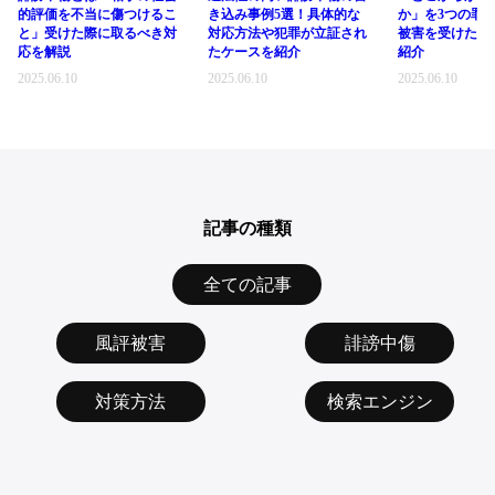
的評価を不当に傷つけるこ
き込み事例5選！具体的な
か」を3つの罪
と」受けた際に取るべき対
対応方法や犯罪が立証され
被害を受けた際
応を解説
たケースを紹介
紹介
2025.06.10
2025.06.10
2025.06.10
記事の種類
全ての記事
風評被害
誹謗中傷
対策方法
検索エンジン