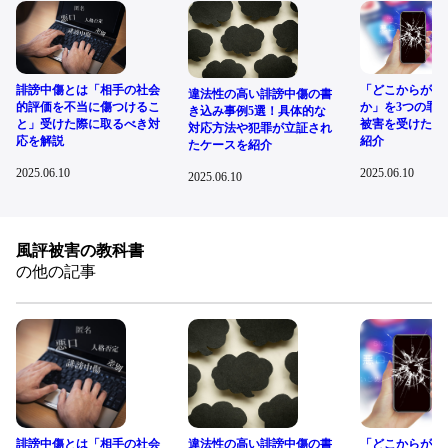
「どこからが誹
誹謗中傷とは「相手の社会
違法性の高い誹謗中傷の書
か」を3つの罪
的評価を不当に傷つけるこ
き込み事例5選！具体的な
被害を受けた際
と」受けた際に取るべき対
対応方法や犯罪が立証され
紹介
応を解説
たケースを紹介
2025.06.10
2025.06.10
2025.06.10
風評被害の教科書
の他の記事
誹謗中傷とは「相手の社会
違法性の高い誹謗中傷の書
「どこからが誹