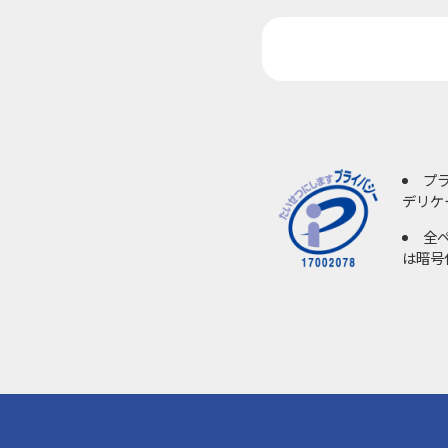
プ
デリケ
全
は暗号