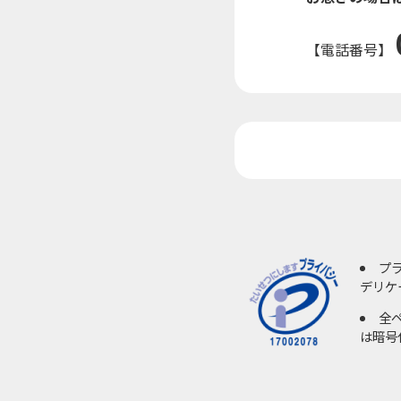
【電話番号】
プ
デリケ
全
は暗号