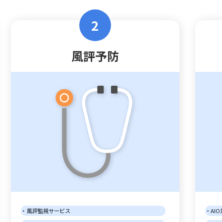
2
風評予防
風評監視サービス
AI