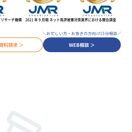
＼お忙しい方・お急ぎの方向け15分相談／
資料請求 ＞
WEB相談 ＞